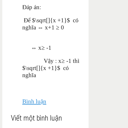
Đáp án:
Để $\sqrt[]{x +1}$ có
nghĩa ⇔ x+1 ≥ 0
⇔ x≥ -1
Vậy : x≥ -1 thì
$\sqrt[]{x +1}$ có
nghĩa
Bình luận
Viết một bình luận