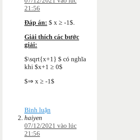
07/12/2021 vào lúc
21:56
Đáp án:
$ x ≥ -1$.
Giải thích các bước
giải:
$\sqrt{x+1} $ có nghĩa
khi $x+1 ≥ 0$
$⇒ x ≥ -1$
Bình luận
haiyen
07/12/2021 vào lúc
21:56