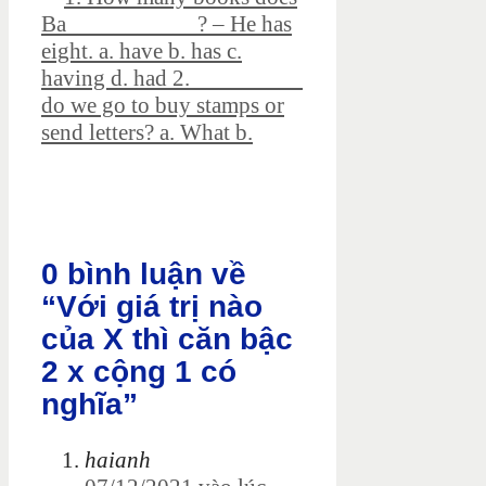
Ba___________? – He has
eight. a. have b. has c.
having d. had 2. _________
do we go to buy stamps or
send letters? a. What b.
0 bình luận về
“Với giá trị nào
của X thì căn bậc
2 x cộng 1 có
nghĩa”
haianh