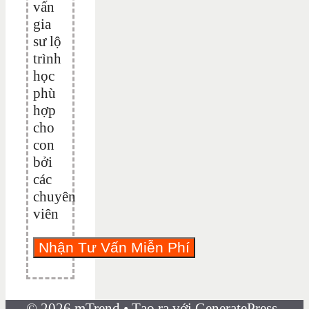
vấn
gia
sư lộ
trình
học
phù
hợp
cho
con
bởi
các
chuyên
viên
© 2026 mTrend
• Tạo ra với
GeneratePress