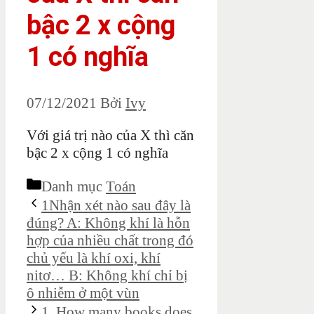
bậc 2 x cộng
1 có nghĩa
07/12/2021
Bởi
Ivy
Với giá trị nào của X thì căn
bậc 2 x cộng 1 có nghĩa
Danh mục
Toán
1Nhận xét nào sau đây là
đúng? A: Không khí là hỗn
hợp của nhiều chất trong đó
chủ yếu là khí oxi, khí
nitơ… B: Không khí chỉ bị
ô nhiễm ở một vùn
1. How many books does