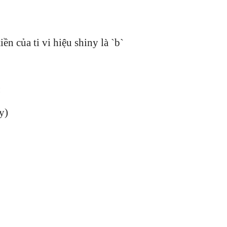
tiền của ti vi hiệu shiny là `b`
:
y)