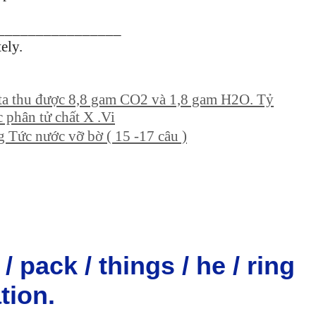
________________
ely.
 ta thu được 8,8 gam CO2 và 1,8 gam H2O. Tỷ
 phân tử chất X .Vi
g Tức nước vỡ bờ ( 15 -17 câu )
 / pack / things / he / ring
ation.