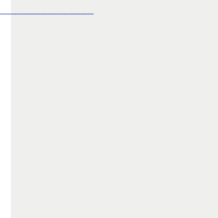
__________