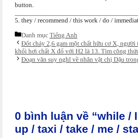
button.
____________________________________
5. they / recommend / this work / do / immediat
Danh mục
Tiếng Anh
Đốt cháy 2,6 gam một chất hữu cơ X, người
khối hơi chất X đố với H2 là 13. Tìm công thức
Đoạn văn suy nghĩ về nhân vật chị Dậu tron
0 bình luận về “while / I
up / taxi / take / me / st