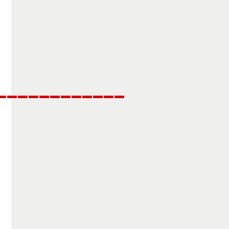
____________