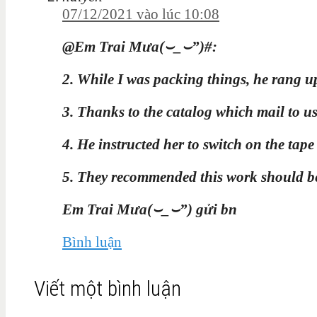
07/12/2021 vào lúc 10:08
@Em Trai Mưa(⌣_⌣”)#:
2. While I was packing things, he rang up 
3. Thanks to the catalog which mail to u
4. He instructed her to switch on the tape
5. They recommended this work should b
Em Trai Mưa(⌣_⌣”) gửi bn
Bình luận
Viết một bình luận