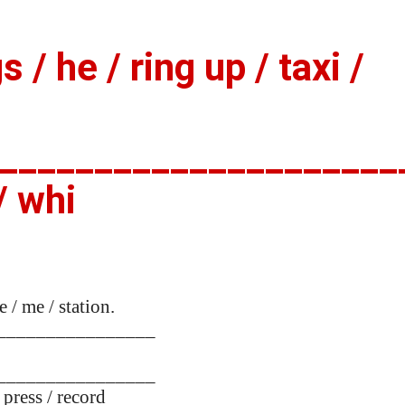
s / he / ring up / taxi /
_____________________
/ whi
e / me / station.
________________
________________
/ press / record