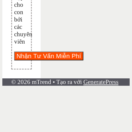
cho
con
bởi
các
chuyên
viên
© 2026 mTrend
• Tạo ra với
GeneratePress