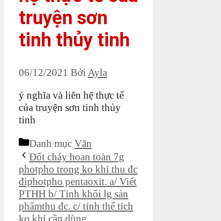
truyện sơn
tinh thủy tinh
06/12/2021
Bởi
Ayla
ý nghĩa và liên hệ thực tế
của truyện sơn tinh thủy
tinh
Danh mục
Văn
Đốt cháy hoan toàn 7g
photpho trong ko khí thu đc
điphotpho pentaoxit. a/ Viết
PTHH b/ Tính khối lg sản
phẩmthu đc. c/ tính thể tích
ko khí cần dùng.