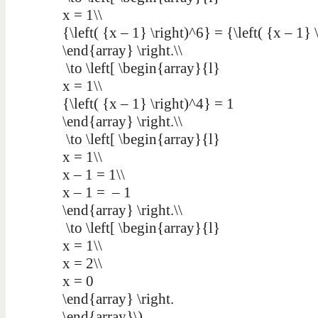
x = 1\\
{\left( {x – 1} \right)^6} = {\left( {x – 1} 
\end{array} \right.\\
\to \left[ \begin{array}{l}
x = 1\\
{\left( {x – 1} \right)^4} = 1
\end{array} \right.\\
\to \left[ \begin{array}{l}
x = 1\\
x – 1 = 1\\
x – 1 = – 1
\end{array} \right.\\
\to \left[ \begin{array}{l}
x = 1\\
x = 2\\
x = 0
\end{array} \right.
\end{array}\)