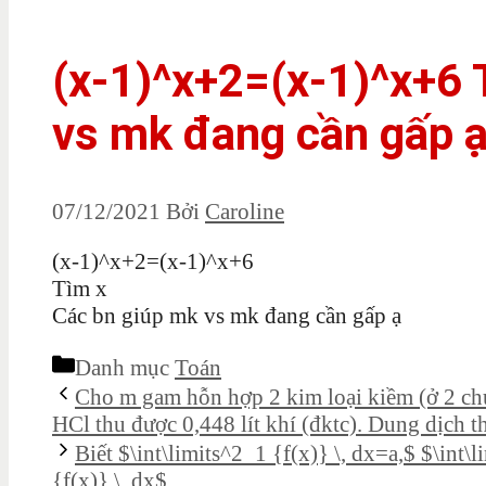
(x-1)^x+2=(x-1)^x+6 
vs mk đang cần gấp 
07/12/2021
Bởi
Caroline
(x-1)^x+2=(x-1)^x+6
Tìm x
Các bn giúp mk vs mk đang cần gấp ạ
Danh mục
Toán
Cho m gam hỗn hợp 2 kim loại kiềm (ở 2 chu
HCl thu được 0,448 lít khí (đktc). Dung dịch t
Biết $\int\limits^2_1 {f(x)} \, dx=a,$ $\int\l
{f(x)} \, dx$