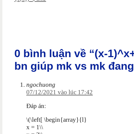
0 bình luận về “(x-1)^
bn giúp mk vs mk đang
ngochuong
07/12/2021 vào lúc 17:42
Đáp án:
\(\left[ \begin{array}{l}
x = 1\\