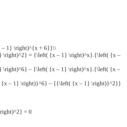
x – 1} \right)^{x + 6}}\\
} \right)^2} = {\left( {x – 1} \right)^x}.{\left( {x –
} \right)^6} – {\left( {x – 1} \right)^x}.{\left( {x –
t( {x – 1} \right)}^6} – {{\left( {x – 1} \right)}^2}}
\right)^2} = 0