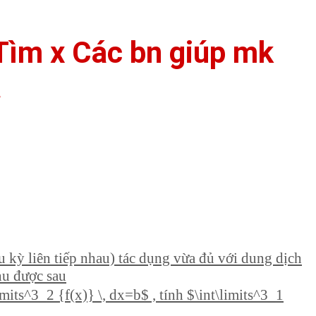
Tìm x Các bn giúp mk
ạ
 kỳ liên tiếp nhau) tác dụng vừa đủ với dung dịch
hu được sau
imits^3_2 {f(x)} \, dx=b$ , tính $\int\limits^3_1