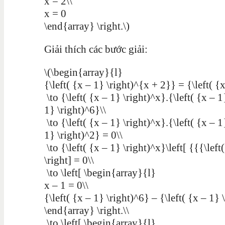
x = 2\\
x = 0
\end{array} \right.\)
Giải thích các bước giải:
\(\begin{array}{l}
{\left( {x – 1} \right)^{x + 2}} = {\left( {
\to {\left( {x – 1} \right)^x}.{\left( {x – 1
1} \right)^6}\\
\to {\left( {x – 1} \right)^x}.{\left( {x – 1
1} \right)^2} = 0\\
\to {\left( {x – 1} \right)^x}\left[ {{{\lef
\right] = 0\\
\to \left[ \begin{array}{l}
x – 1 = 0\\
{\left( {x – 1} \right)^6} – {\left( {x – 1} 
\end{array} \right.\\
\to \left[ \begin{array}{l}