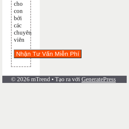
cho
con
bởi
các
chuyên
viên
© 2026 mTrend
• Tạo ra với
GeneratePress