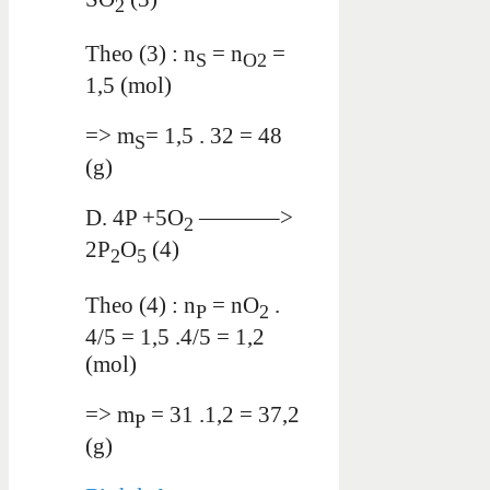
2
Theo (3) : n
=
n
=
S
O2
1,5 (mol)
=> m
= 1,5 . 32 = 48
S
(g)
D. 4P +5O
———–>
2
2P
O
(4)
2
5
Theo (4) : n
= nO
.
P
2
4/5 = 1,5 .4/5 = 1,2
(mol)
=> m
= 31 .1,2 = 37,2
P
(g)