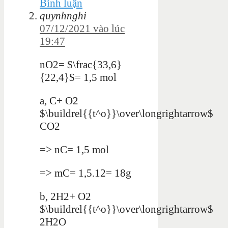
Bình luận
quynhnghi
07/12/2021 vào lúc
19:47
nO2= $\frac{33,6}
{22,4}$= 1,5 mol
a, C+ O2
$\buildrel{{t^o}}\over\longrightarrow$
CO2
=> nC= 1,5 mol
=> mC= 1,5.12= 18g
b, 2H2+ O2
$\buildrel{{t^o}}\over\longrightarrow$
2H2O