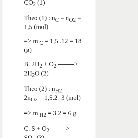
CO
(1)
2
Theo (1) : n
= n
=
C
O2
1,5 (mol)
=> m
= 1,5 .12 = 18
C
(g)
B. 2H
+ O
——–>
2
2
2H
O (2)
2
Theo (2) : n
=
H2
2n
= 1,5.2=3 (mol)
O2
=> m
= 3.2 = 6 g
H2
C. S + O
——->
2
SO
(3)