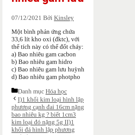
07/12/2021
Bởi
Kinsley
Một bình phản ứng chứa
33,6 lít kho oxi (đktc), với
thể tích này có thể đốt cháy:
a) Bao nhiêu gam cacbon
b) Bao nhiêu gam hidro
c) Bao nhiêu gam lưu huỳnh
d) Bao nhiêu gam photpho
Danh mục
Hóa học
I)1 khối kim loại hình lập
phương cạnh đai 16cm nặng
bao nhiêu kg ? biết 1cm3
kim loại đó nặng 5g II)1
khối đá hình lập phương