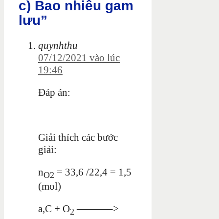
c) Bao nhiêu gam
lưu”
quynhthu
07/12/2021 vào lúc
19:46
Đáp án:
Giải thích các bước
giải:
n
= 33,6 /22,4 = 1,5
O2
(mol)
a,C + O
———–>
2