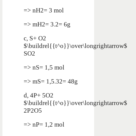
=> nH2= 3 mol
=> mH2= 3.2= 6g
c, S+ O2
$\buildrel{{t^o}}\over\longrightarrow$
SO2
=> nS= 1,5 mol
=> mS= 1,5.32= 48g
d, 4P+ 5O2
$\buildrel{{t^o}}\over\longrightarrow$
2P2O5
=> nP= 1,2 mol