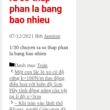
phan la bang
bao nhieu
07/12/2021
Bởi
Jasmine
1/30 chuyen ra so thap phan
la bang bao nhieu
Danh mục
Toán
Một con lắc lò xo có độ
cứng k=100N/m dao động
điều hoà với biên độ 5cm
Hãy tính động năng của vật
tại li độ x=3cm
– Khi tràn vào lãnh thổ
Rô-ma, người Giéc-man đã