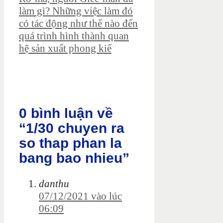
làm gì? Những việc làm đó
có tác động như thế nào đến
quá trình hình thành quan
hệ sản xuất phong kiế
0 bình luận về
“1/30 chuyen ra
so thap phan la
bang bao nhieu”
danthu
07/12/2021 vào lúc
06:09