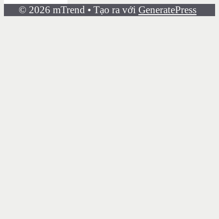
© 2026 mTrend
• Tạo ra với
GeneratePress