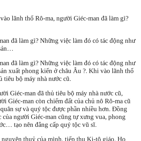
 vào lãnh thổ Rô-ma, người Giéc-man đã làm gì?
man đã làm gì? Những việc làm đó có tác động như
 sản…
man đã làm gì? Những việc làm đó có tác động như
sản xuất phong kiến ở châu Âu ?. Khi vào lãnh thổ
ủ tiêu bộ máy nhà nước cũ.
ười Giéc-man đã thủ tiêu bộ máy nhà nước cũ,
ười Giéc-man còn chiếm đất của chủ nô Rô-ma cũ
nh quân sự và quý tộc được phần nhiều hơn. Đồng
 tộc của người Giéc-man cũng tự xưng vua, phong
ước… tạo nên đẳng cấp quý tộc vũ sĩ.
 nguyên thuỷ của mình, tiếp thu Ki-tô giáo. Họ