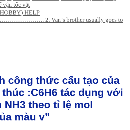
ể vận tốc vật
ng. (HOBBY) HELP
. Van’s brother usually goes to
nh công thức cấu tạo của
 thúc :C6H6 tác dụng với
NH3 theo tỉ lệ mol
tủa màu v”