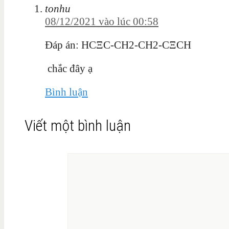
tonhu
08/12/2021 vào lúc 00:58
Đáp án: HC
Ξ
C-CH2-CH2-C
Ξ
CH
chắc đây ạ
Bình luận
Viết một bình luận