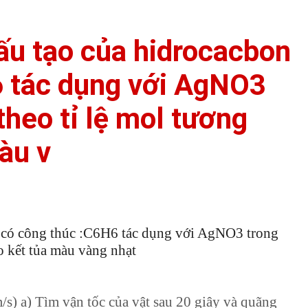
ấu tạo của hidrocacbon
6 tác dụng với AgNO3
heo tỉ lệ mol tương
àu v
X có công thúc :C6H6 tác dụng với AgNO3 trong
o kết tủa màu vàng nhạt
/s) a) Tìm vận tốc của vật sau 20 giây và quãng