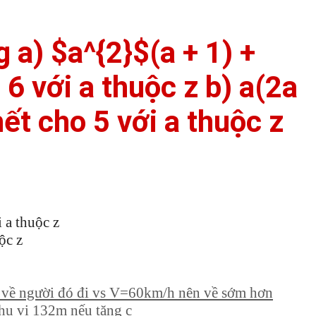
 a) $a^{2}$(a + 1) +
 6 với a thuộc z b) a(2a
hết cho 5 với a thuộc z
i a thuộc z
ộc z
i về người đó đi vs V=60km/h nên về sớm hơn
hu vi 132m nếu tăng c