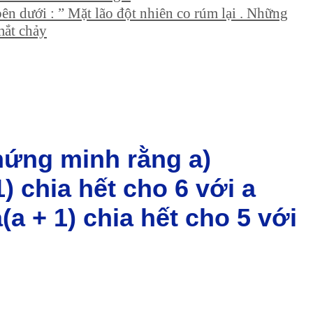
 bên dưới : ” Mặt lão đột nhiên co rúm lại . Những
mắt chảy
chứng minh rằng a)
1) chia hết cho 6 với a
a(a + 1) chia hết cho 5 với