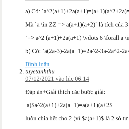
a) Có: `a^2(a+1)+2a(a+1)=(a+1)(a^2+2a)=
Mà `a \in ZZ => a(a+1)(a+2)` là tích của 3
`=> a^2 (a+1)+2a(a+1) \vdots 6 \forall a \
b) Có: `a(2a-3)-2a(a+1)=2a^2-3a-2a^2-2a=-
Bình luận
tuyetanhthu
07/12/2021 vào lúc 06:14
Đáp án+Giải thích các bước giải:
a)$a^2(a+1)+2a(a+1)=a(a+1)(a+2$
luôn chia hết cho 2 (vì $a(a+1)$ là 2 số tự 