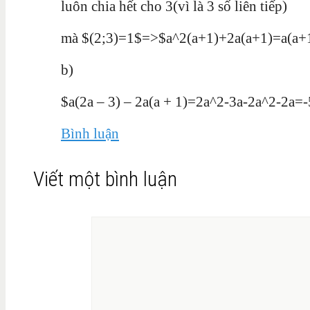
luôn chia hết cho 3(vì là 3 số liên tiếp)
mà $(2;3)=1$=>$a^2(a+1)+2a(a+1)=a(a+1)
b)
$a(2a – 3) – 2a(a + 1)=2a^2-3a-2a^2-2a=-
Bình luận
Viết một bình luận