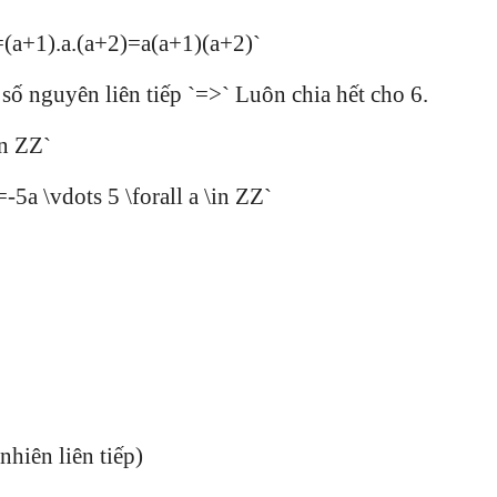
(a+1).a.(a+2)=a(a+1)(a+2)`
 số nguyên liên tiếp `=>` Luôn chia hết cho 6.
in ZZ`
5a \vdots 5 \forall a \in ZZ`
nhiên liên tiếp)