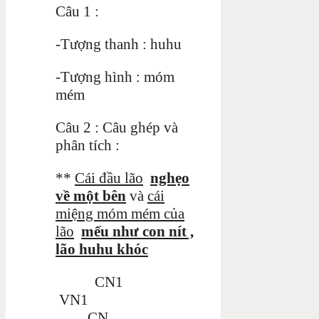
Câu 1 :
-Tượng thanh : huhu
-Tượng hình : móm
mém
Câu 2 : Câu ghép và
phân tích :
**
Cái đầu lão
nghẹo
về một bên
và
cái
miệng móm mém của
lão
mếu như con nít ,
lão huhu khóc
CN1
VN1
CN