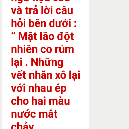
và trả lời câu
hỏi bên dưới :
” Mặt lão đột
nhiên co rúm
lại . Những
vết nhăn xô lại
với nhau ép
cho hai màu
nước mắt
chảy