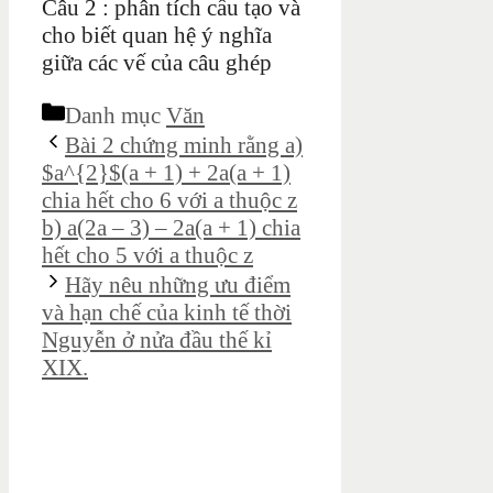
Câu 2 : phân tích cấu tạo và
cho biết quan hệ ý nghĩa
giữa các vế của câu ghép
Danh mục
Văn
Bài 2 chứng minh rằng a)
$a^{2}$(a + 1) + 2a(a + 1)
chia hết cho 6 với a thuộc z
b) a(2a – 3) – 2a(a + 1) chia
hết cho 5 với a thuộc z
Hãy nêu những ưu điểm
và hạn chế của kinh tế thời
Nguyễn ở nửa đầu thế kỉ
XIX.