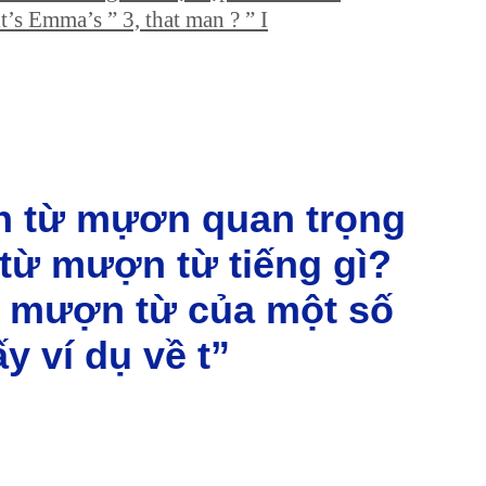
” it’s Emma’s ” 3, that man ? ” I
ận từ mựơn quan trọng
à từ mượn từ tiếng gì?
òn mượn từ của một số
 ví dụ về t”