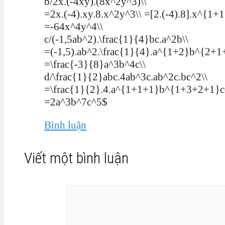
b/2x.(-4xy).(8x^2y^3)\\
=2x.(-4).xy.8.x^2y^3\\ =[2.(-4).8].x^{1
=-64x^4y^4\\
c/(-1,5ab^2).\frac{1}{4}bc.a^2b\\
=(-1,5).ab^2.\frac{1}{4}.a^{1+2}b^{2+1+
=\frac{-3}{8}a^3b^4c\\
d/\frac{1}{2}abc.4ab^3c.ab^2c.bc^2\\
=\frac{1}{2}.4.a^{1+1+1}b^{1+3+2+1}c^
=2a^3b^7c^5$
Bình luận
Viết một bình luận