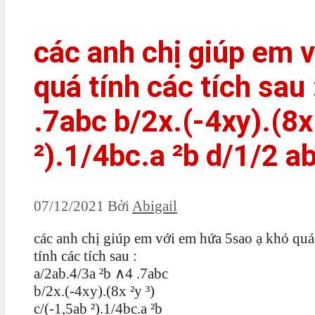
các anh chị giúp em 
quá tính các tích sau
.7abc b/2x.(-4xy).(8x 
²).1/4bc.a ²b d/1/2 a
07/12/2021
Bởi
Abigail
các anh chị giúp em với em hứa 5sao ạ khó quá
tính các tích sau :
a/2ab.4/3a ²b ∧4 .7abc
b/2x.(-4xy).(8x ²y ³)
c/(-1,5ab ²).1/4bc.a ²b