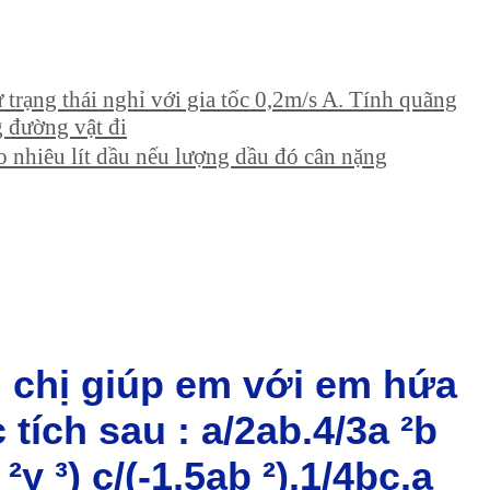
trạng thái nghỉ với gia tốc 0,2m/s A. Tính quãng
g đường vật đi
o nhiêu lít dầu nếu lượng dầu đó cân nặng
h chị giúp em với em hứa
tích sau : a/2ab.4/3a ²b
²y ³) c/(-1,5ab ²).1/4bc.a