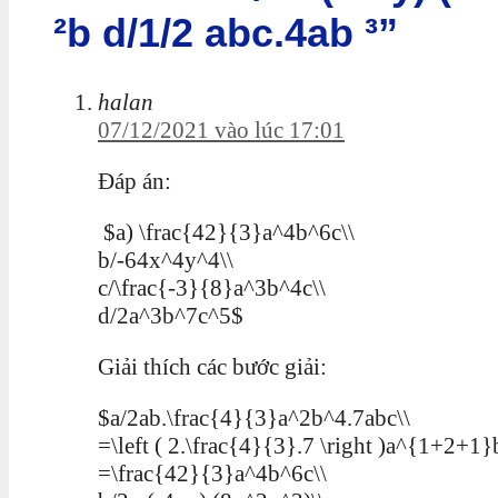
²b d/1/2 abc.4ab ³”
halan
07/12/2021 vào lúc 17:01
Đáp án:
$a) \frac{42}{3}a^4b^6c\\
b/-64x^4y^4\\
c/\frac{-3}{8}a^3b^4c\\
d/2a^3b^7c^5$
Giải thích các bước giải:
$a/2ab.\frac{4}{3}a^2b^4.7abc\\
=\left ( 2.\frac{4}{3}.7 \right )a^{1+2+1
=\frac{42}{3}a^4b^6c\\