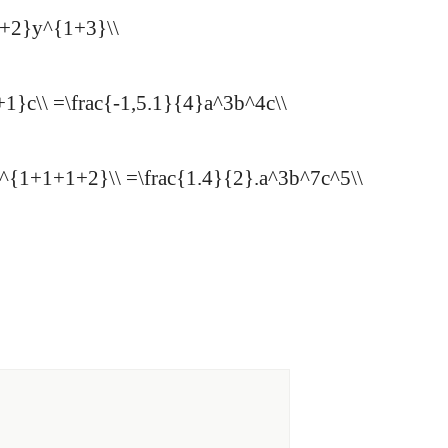
+1+2}y^{1+3}\\
1}c\\ =\frac{-1,5.1}{4}a^3b^4c\\
{1+1+1+2}\\ =\frac{1.4}{2}.a^3b^7c^5\\