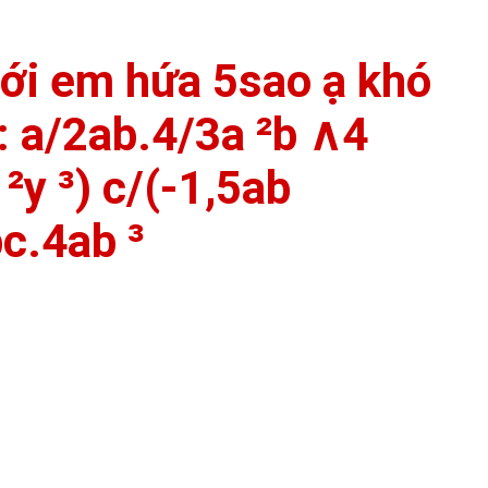
với em hứa 5sao ạ khó
 : a/2ab.4/3a ²b ∧4
²y ³) c/(-1,5ab
bc.4ab ³