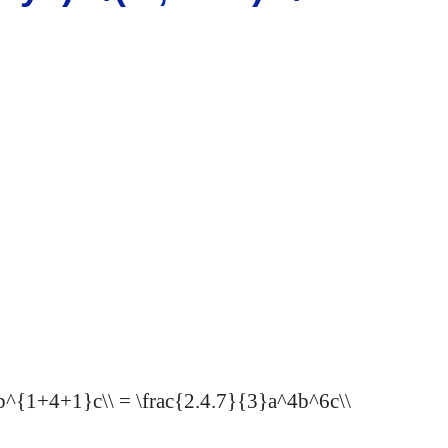
}b^{1+4+1}c\\ = \frac{2.4.7}{3}a^4b^6c\\