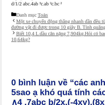
d/1/2 abc.4ab ³c.ab ²c.bc ²
Danh mục
Toán
Một xe chuyển động thẳng nhanh dần đều từ 
đường vật đi được trong 10 giây B. Tính quãn
Biết 10,4 L dầu cân nặng 7,904kg.Hỏi có ba
10,64kg?
0 bình luận về “các an
5sao ạ khó quá tính các 
∧4 .7abc b/2x.(-4xy).(8x 