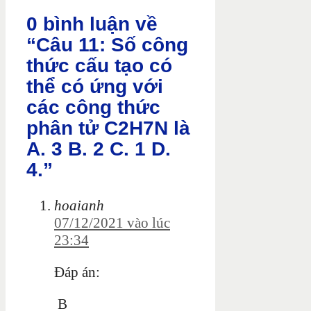
0 bình luận về
“Câu 11: Số công
thức cấu tạo có
thể có ứng với
các công thức
phân tử C2H7N là
A. 3 B. 2 C. 1 D.
4.”
hoaianh
07/12/2021 vào lúc
23:34
Đáp án:
B