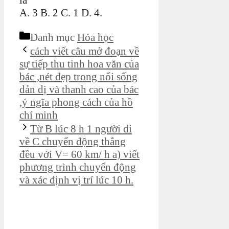
là
A. 3 B. 2 C. 1 D. 4.
Danh mục
Hóa học
cách viết câu mở đoạn về
sự tiếp thu tinh hoa văn của
bác ,nét đẹp trong nối sống
dản dị và thanh cao của bác
,ý ngĩa phong cách của hồ
chí minh
Từ B lúc 8 h 1 người đi
về C chuyển động thẳng
đều với V= 60 km/ h a) viết
phương trình chuyển động
và xác định vị trí lúc 10 h.