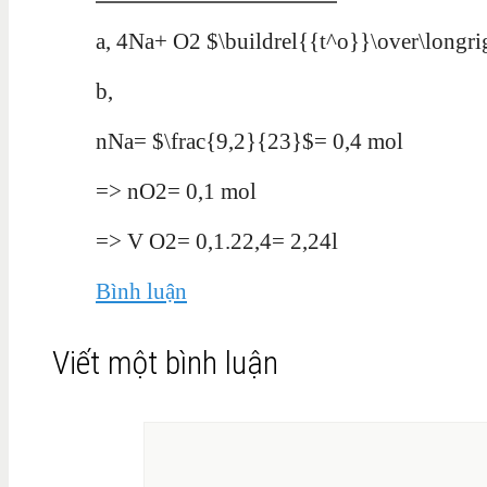
a, 4Na+ O2 $\buildrel{{t^o}}\over\long
b,
nNa= $\frac{9,2}{23}$= 0,4 mol
=> nO2= 0,1 mol
=> V O2= 0,1.22,4= 2,24l
Bình luận
Viết một bình luận