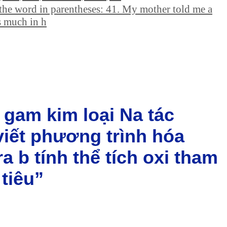
he word in parentheses: 41. My mother told me a
s much in h
 gam kim loại Na tác
viết phương trình hóa
 b tính thể tích oxi tham
tiêu”