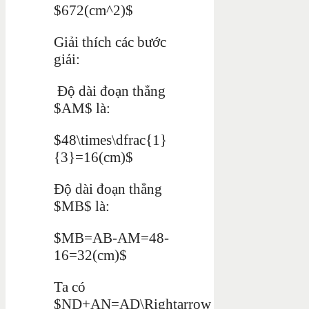
$672(cm^2)$
Giải thích các bước
giải:
Độ dài đoạn thẳng
$AM$ là:
$48\times\dfrac{1}
{3}=16(cm)$
Độ dài đoạn thẳng
$MB$ là:
$MB=AB-AM=48-
16=32(cm)$
Ta có
$ND+AN=AD\Rightarrow