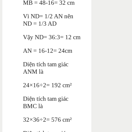
MB = 48-16= 32 cm
Vì ND= 1/2 AN nên
ND = 1/3 AD
Vậy ND= 36:3= 12 cm
AN = 16-12= 24cm
Diện tích tam giác
ANM là
24×16÷2= 192 cm²
Diện tích tam giác
BMC là
32×36÷2= 576 cm²