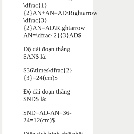
\dfrac{1}
{2}AN+AN=AD\Rightarrow
\dfrac{3}
{2}AN=AD\Rightarrow
AN=\dfrac{2}{3}AD$
Độ dài đoạn thẳng
$AN$ là:
$36\times\dfrac{2}
{3}=24(cm)$
Độ dài đoạn thẳng
$ND$ là:
$ND=AD-AN=36-
24=12(cm)$
Diện tích hình chữ nhật