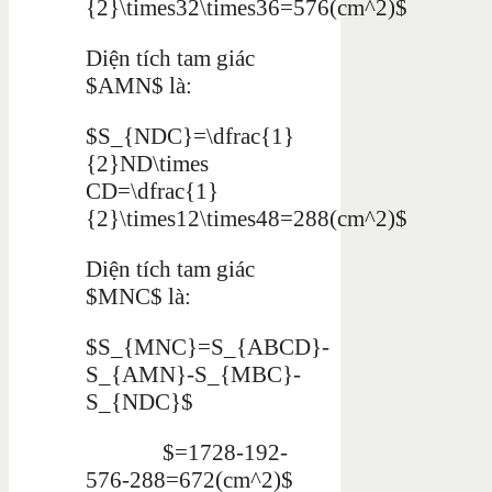
{2}\times32\times36=576(cm^2)$
Diện tích tam giác
$AMN$ là:
$S_{NDC}=\dfrac{1}
{2}ND\times
CD=\dfrac{1}
{2}\times12\times48=288(cm^2)$
Diện tích tam giác
$MNC$ là:
$S_{MNC}=S_{ABCD}-
S_{AMN}-S_{MBC}-
S_{NDC}$
$=1728-192-
576-288=672(cm^2)$