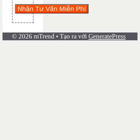
© 2026 mTrend
• Tạo ra với
GeneratePress