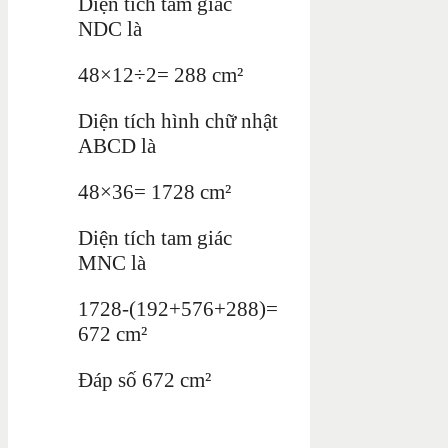
Diện tích tam giác
NDC là
48×12÷2= 288 cm²
Diện tích hình chữ nhật
ABCD là
48×36= 1728 cm²
Diện tích tam giác
MNC là
1728-(192+576+288)=
672 cm²
Đáp số 672 cm²