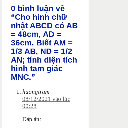
0 bình luận về
“Cho hình chữ
nhật ABCD có AB
= 48cm, AD =
36cm. Biết AM =
1/3 AB, ND = 1/2
AN; tính diện tích
hình tam giác
MNC.”
huongtram
08/12/2021 vào lúc
00:28
Đáp án: