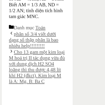
Biết AM = 1/3 AB, ND =
1/2 AN; tính diện tích hình
tam giác MNC.
Danh mục
Toán
phân số 3/4 viết dưới
dạng số thập phân là bao
nhiêu help!!!!!!!!!
Cho 13 gam một kim loại
M hoá trị II tác dụng vừa đủ
với dung dịch H2 SO4
loãng thì thu được 4,48 lít
khí H2 (đkct). Kim loại M
là A: Mg. B: Ba C