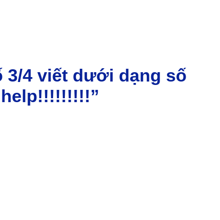
 3/4 viết dưới dạng số
elp!!!!!!!!!”