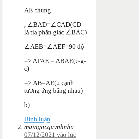
AE chung
, ∠BAD=∠CAD(CD
là tia phân giác ∠BAC)
∠AEB=∠AEF=90 độ
=> ΔFAE = ΔBAE(c-g-
c)
=> AB=AE(2 cạnh
tương ứng bằng nhau)
b)
Bình luận
maingocquynhnhu
07/12/2021 vào lúc