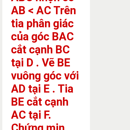
AB < AC Trên
tia phân giác
của góc BAC
cắt cạnh BC
tại D . Vẽ BE
vuông góc với
AD tại E . Tia
BE cắt cạnh
AC tại F.
Chứng min