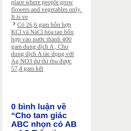
place where people grow
flowers and vegetables only.
It is ve
Có 26,6 gam hỗn hợp
KCl và NaCl hòa tan hỗn
hợp vào nước thành 400
gam dung dịch A , Cho
dung dịch A tác dụng với
Ag NO3 dư thì thu được
57,4 gam kết
0 bình luận về
“Cho tam giác
ABC nhọn có AB