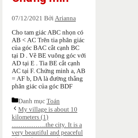
07/12/2021
Bởi
Arianna
Cho tam giác ABC nhọn có
AB < AC Trên tia phân giác
của góc BAC cắt cạnh BC
tại D . Vẽ BE vuông góc với
AD tại E . Tia BE cắt cạnh
AC tại F. Chứng minh a, AB
= AF b, DA là đường thẳng
phân giác của góc BDF
Danh mục
Toán
My village is about 10
kilometers (1)
…………….the city. It is a
very beautiful and peaceful