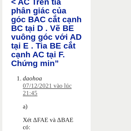
< AC Trên tia
phân giác của
góc BAC cắt cạnh
BC tại D . Vẽ BE
vuông góc với AD
tại E . Tia BE cắt
cạnh AC tại F.
Chứng min”
daohoa
07/12/2021 vào lúc
21:45
a)
Xét ΔFAE và ΔBAE
có: