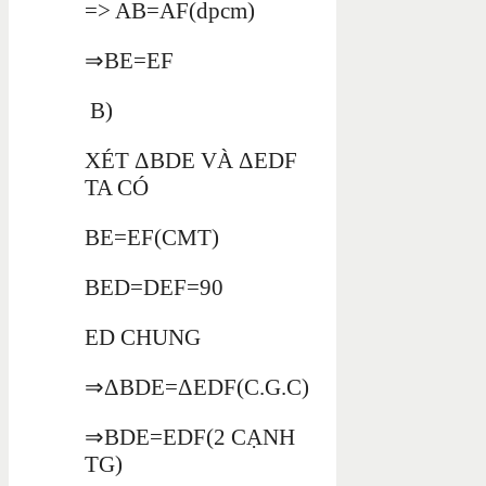
=> AB=AF(dpcm)
⇒BE=EF
B)
XÉT ΔBDE VÀ ΔEDF
TA CÓ
BE=EF(CMT)
BED=DEF=90
ED CHUNG
⇒ΔBDE=ΔEDF(C.G.C)
⇒BDE=EDF(2 CẠNH
TG)