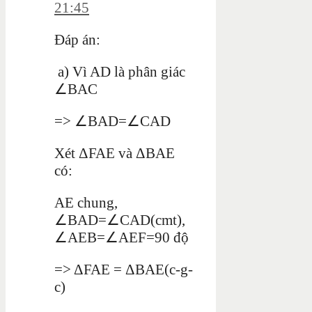
21:45
Đáp án:
a) Vì AD là phân giác
∠BAC
=> ∠BAD=∠CAD
Xét ΔFAE và ΔBAE
có:
AE chung,
∠BAD=∠CAD(cmt),
∠AEB=∠AEF=90 độ
=> ΔFAE = ΔBAE(c-g-
c)