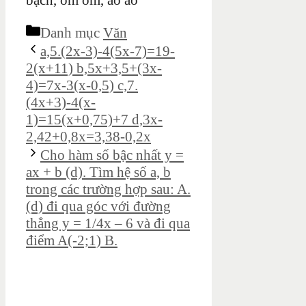
bạch, ồm ồm, ào ào
Danh mục
Văn
a,5.(2x-3)-4(5x-7)=19-
2(x+11) b,5x+3,5+(3x-
4)=7x-3(x-0,5) c,7.
(4x+3)-4(x-
1)=15(x+0,75)+7 d,3x-
2,42+0,8x=3,38-0,2x
Cho hàm số bậc nhất y =
ax + b (d). Tìm hệ số a, b
trong các trường hợp sau: A.
(d) đi qua góc với đường
thẳng y = 1/4x – 6 và đi qua
điểm A(-2;1) B.