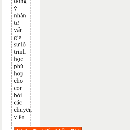
đồng
ý
nhận
tư
vấn
gia
sư lộ
trình
học
phù
hợp
cho
con
bởi
các
chuyên
viên