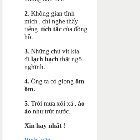
2.
Không gian tĩnh
mịch , chỉ nghe thấy
tiếng
tích tắc
của đồng
hồ.
3.
Những chú vịt kia
đi
lạch bạch
thật ngộ
nghĩnh.
4.
Ông ta có giọng
ồm
ồm.
5.
Trời mưa xối xả ,
ào
ào
như trút nước.
Xin hay nhất !
Bình luận