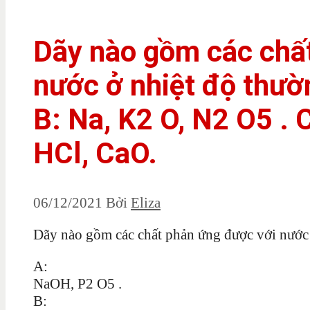
Dãy nào gồm các chấ
nước ở nhiệt độ thườ
B: Na, K2 O, N2 O5 . 
HCl, CaO.
06/12/2021
Bởi
Eliza
Dãy nào gồm các chất phản ứng được với nước
A:
NaOH, P2 O5 .
B: