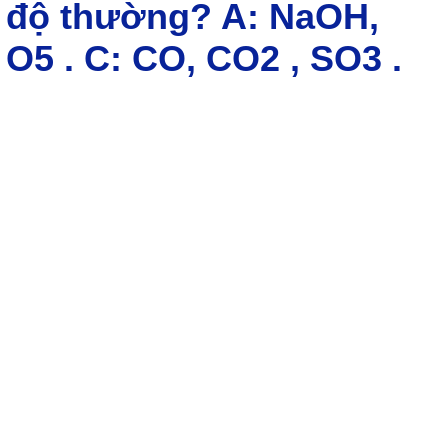
 độ thường? A: NaOH,
 O5 . C: CO, CO2 , SO3 .