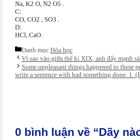
Na, K2 O, N2 O5 .
C:
CO, CO2 , SO3 .
D:
HCl, CaO.
Danh mục
Hóa học
Vì sao vào giữa thế kỉ XIX, anh đẩy mạnh sả
Some unpleasant things happened to these peo
write a sentence with had something done. 1. (P
0 bình luận về “Dãy n