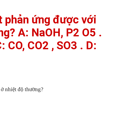
t phản ứng được với
ng? A: NaOH, P2 O5 .
C: CO, CO2 , SO3 . D:
 ở nhiệt độ thường?