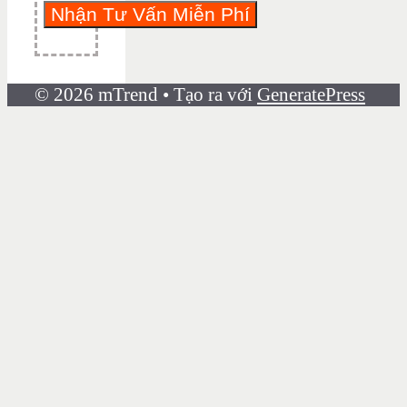
© 2026 mTrend
• Tạo ra với
GeneratePress