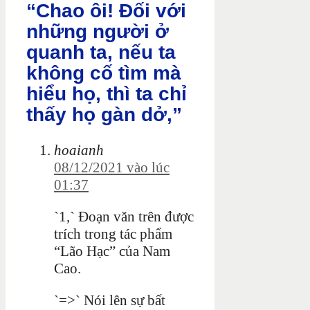
“Chao ôi! Đối với
những người ở
quanh ta, nếu ta
không cố tìm mà
hiểu họ, thì ta chỉ
thấy họ gàn dở,”
hoaianh
08/12/2021 vào lúc
01:37
`1,` Đoạn văn trên được
trích trong tác phẩm
“Lão Hạc” của Nam
Cao.
`=>` Nói lên sự bất