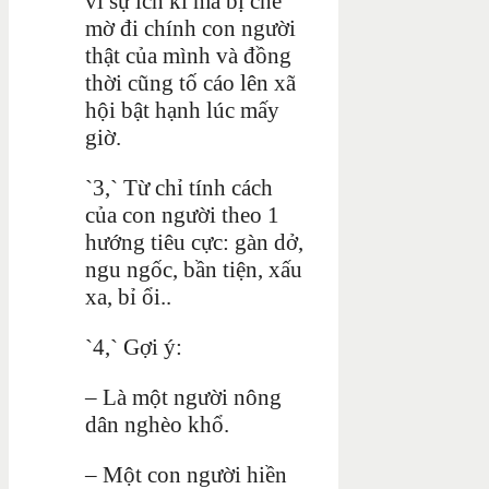
vì sự ích kỉ mà bị che
mờ đi chính con người
thật của mình và đồng
thời cũng tố cáo lên xã
hội bật hạnh lúc mấy
giờ.
`3,` Từ chỉ tính cách
của con người theo 1
hướng tiêu cực:
gàn dở,
ngu ngốc, bần tiện, xấu
xa, bỉ ổi..
`4,` Gợi ý:
– Là một người nông
dân nghèo khổ.
– Một con người hiền