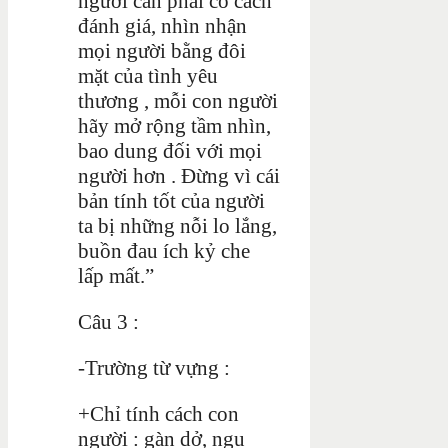
người cần phải có cách
đánh giá, nhìn nhận
mọi người bằng đôi
mặt của tình yêu
thương , mỗi con người
hãy mở rộng tầm nhìn,
bao dung đối với mọi
người hơn . Đừng vì c
ái
bản tính tốt của người
ta bị những nỗi lo lắng,
buồn đau ích kỷ che
lấp mất.”
Câu 3 :
-Trường từ vựng :
+Chỉ tính cách con
người :
gàn dở, ngu