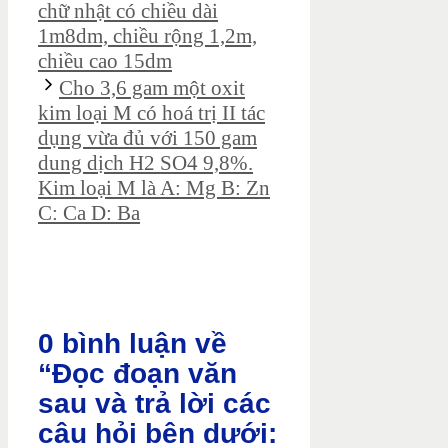
chữ nhật có chiều dài
1m8dm, chiều rộng 1,2m,
chiều cao 15dm
Cho 3,6 gam một oxit
kim loại M có hoá trị II tác
dụng vừa đủ với 150 gam
dung dịch H2 SO4 9,8%.
Kim loại M là A: Mg B: Zn
C: Ca D: Ba
0 bình luận về
“Đọc đoạn văn
sau và trả lời các
câu hỏi bên dưới: