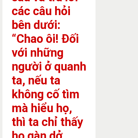
các câu hỏi
bên dưới:
“Chao ôi! Đối
với những
người ở quanh
ta, nếu ta
không cố tìm
mà hiểu họ,
thì ta chỉ thấy
họ gàn dở,