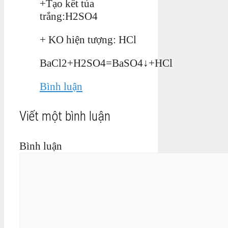
+Tạo kết tủa
trắng:H2SO4
+ KO hiện tượng: HCl
BaCl2+H2SO4=BaSO4↓+HCl
Bình luận
Viết một bình luận
Bình luận