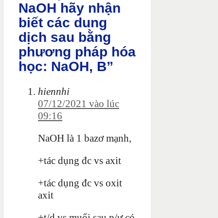
NaOH hãy nhận
biết các dung
dịch sau bằng
phương pháp hóa
học: NaOH, B”
hiennhi
07/12/2021 vào lúc
09:16
NaOH là 1 bazơ mạnh,
+tác dụng đc vs axit
+tác dụng đc vs oxit
axit
+t/d vs muối sau p/ư có