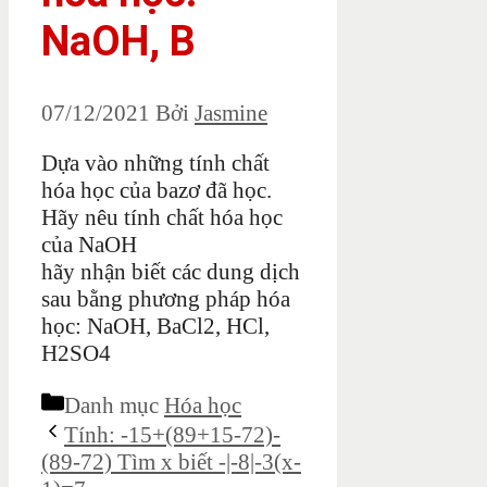
NaOH, B
07/12/2021
Bởi
Jasmine
Dựa vào những tính chất
hóa học của bazơ đã học.
Hãy nêu tính chất hóa học
của NaOH
hãy nhận biết các dung dịch
sau bằng phương pháp hóa
học: NaOH, BaCl2, HCl,
H2SO4
Danh mục
Hóa học
Tính: -15+(89+15-72)-
(89-72) Tìm x biết -|-8|-3(x-