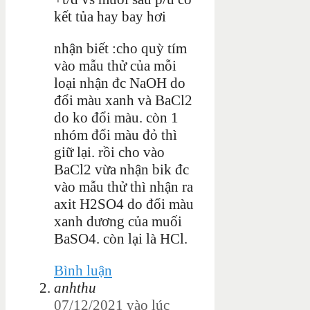
kết tủa hay bay hơi
nhận biết :cho quỳ tím
vào mẫu thử của mỗi
loại nhận đc NaOH do
đổi màu xanh và BaCl2
do ko đổi màu. còn 1
nhóm đổi màu đỏ thì
giữ lại. rồi cho vào
BaCl2 vừa nhận bik đc
vào mẫu thử thì nhận ra
axit H2SO4 do đổi màu
xanh dương của muối
BaSO4. còn lại là HCl.
Bình luận
anhthu
07/12/2021 vào lúc