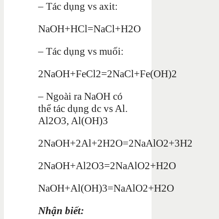
– Tác dụng vs axit:
NaOH+HCl=NaCl+H2O
– Tác dụng vs muối:
2NaOH+FeCl2=2NaCl+Fe(OH)2
– Ngoài ra NaOH có
thể tác dụng dc vs Al.
Al2O3, Al(OH)3
2NaOH+2Al+2H2O=2NaAlO2+3H2
2NaOH+Al2O3=2NaAlO2+H2O
NaOH+Al(OH)3=NaAlO2+H2O
Nhận biết: