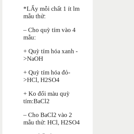
*LẤy mỗi chất 1 ít lm
mẫu thử:
– Cho quỳ tím vào 4
mẫu:
+ Quỳ tím hóa xanh -
>NaOH
+ Quỳ tím hóa đỏ-
>HCl, H2SO4
+ Ko đổi màu quỳ
tím:BaCl2
– Cho BaCl2 vào 2
mẫu thử: HCl, H2SO4