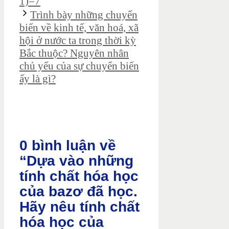
1)=7
Trình bày những chuyển
biến về kinh tế, văn hoá, xã
hội ở nước ta trong thời kỳ
Bắc thuộc? Nguyên nhân
chủ yếu của sự chuyển biến
ấy là gì?
0 bình luận về
“Dựa vào những
tính chất hóa học
của bazơ đã học.
Hãy nêu tính chất
hóa học của