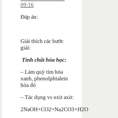
09:16
Đáp án:
Giải thích các bước
giải:
Tính chất hóa học:
– Làm quỳ tím hóa
xanh, phenolphtalein
hóa đỏ
– Tác dụng vs oxit axit:
2NaOH+CO2=Na2CO3+H2O