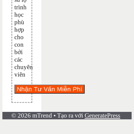
trình
học
phù
hợp
cho
con
bởi
các
chuyên
viên
© 2026 mTrend
• Tạo ra với
GeneratePress