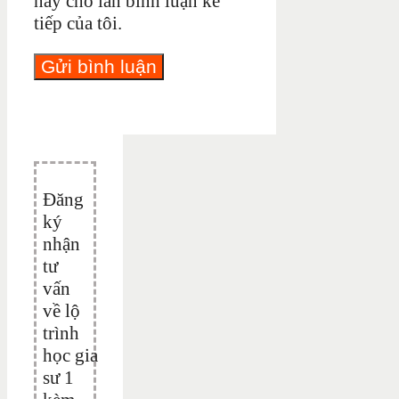
này cho lần bình luận kế
tiếp của tôi.
Đăng
ký
nhận
tư
vấn
về lộ
trình
học gia
sư 1