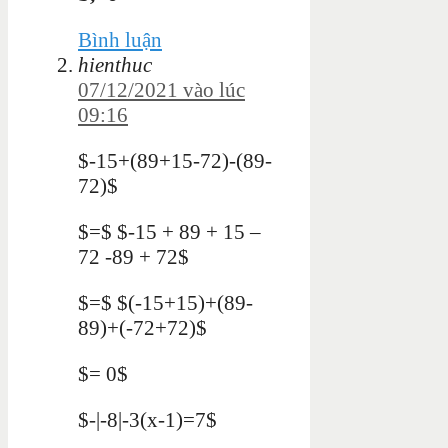
Bình luận
hienthuc
07/12/2021 vào lúc
09:16
$-15+(89+15-72)-(89-
72)$
$=$ $-15 + 89 + 15 –
72 -89 + 72$
$=$ $(-15+15)+(89-
89)+(-72+72)$
$= 0$
$-|-8|-3(x-1)=7$