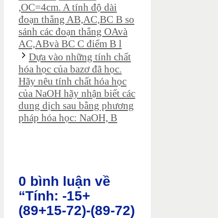
,OC=4cm. A tính độ dài
đoạn thẳng AB,AC,BC B so
sánh các đoạn thẳng OAvà
AC,ABvà BC C điểm B l
Dựa vào những tính chất
hóa học của bazơ đã học.
Hãy nêu tính chất hóa học
của NaOH hãy nhận biết các
dung dịch sau bằng phương
pháp hóa học: NaOH, B
0 bình luận về
“Tính: -15+
(89+15-72)-(89-72)