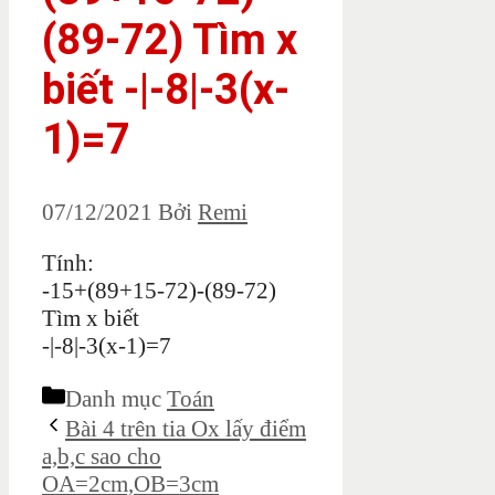
(89-72) Tìm x
biết -|-8|-3(x-
1)=7
07/12/2021
Bởi
Remi
Tính:
-15+(89+15-72)-(89-72)
Tìm x biết
-|-8|-3(x-1)=7
Danh mục
Toán
Bài 4 trên tia Ox lấy điểm
a,b,c sao cho
OA=2cm,OB=3cm