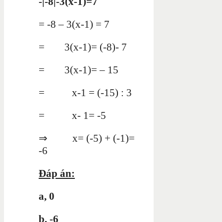
-|-8|-3(x-1)=7
= -8 – 3(x-1) = 7
= 3(x-1)= (-8)- 7
= 3(x-1)= – 15
= x-1 = (-15) : 3
= x- 1= -5
⇒ x= (-5) + (-1)=
-6
Đáp án:
a, 0
b, -6