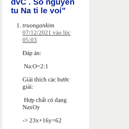
dvC . So nguyen
tu Na ti le voi”
truongankim
07/12/2021 vào lúc
05:03
Đáp án:
Na:O=2:1
Giải thích các bước
giải:
Hợp chất có dạng
NaxOy
-> 23x+16y=62