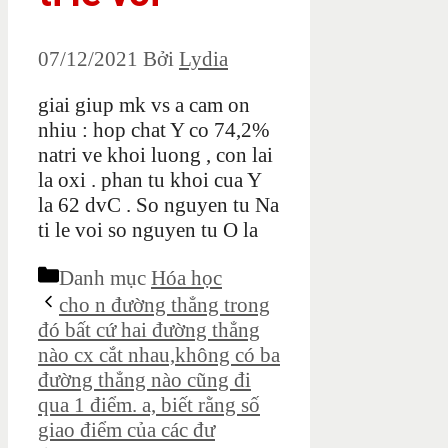
07/12/2021
Bởi
Lydia
giai giup mk vs a cam on
nhiu : hop chat Y co 74,2%
natri ve khoi luong , con lai
la oxi . phan tu khoi cua Y
la 62 dvC . So nguyen tu Na
ti le voi so nguyen tu O la
Danh mục
Hóa học
cho n đường thẳng trong
đó bất cứ hai đường thẳng
nào cx cắt nhau,không có ba
đường thẳng nào cũng đi
qua 1 điểm. a, biết rằng số
giao điểm của các đư