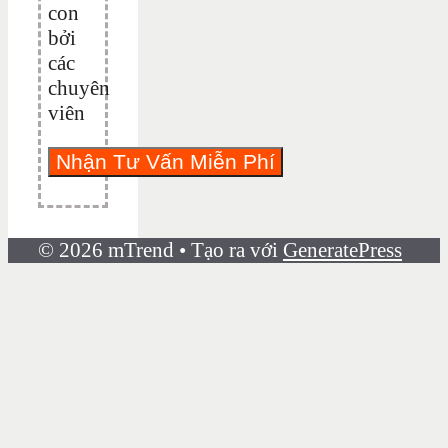
con
bởi
các
chuyên
viên
© 2026 mTrend
• Tạo ra với
GeneratePress