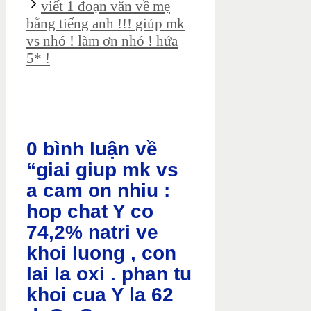
viết 1 đoạn văn về mẹ
bằng tiếng anh !!! giúp mk
vs nhó ! làm ơn nhó ! hứa
5* !
0 bình luận về
“giai giup mk vs
a cam on nhiu :
hop chat Y co
74,2% natri ve
khoi luong , con
lai la oxi . phan tu
khoi cua Y la 62