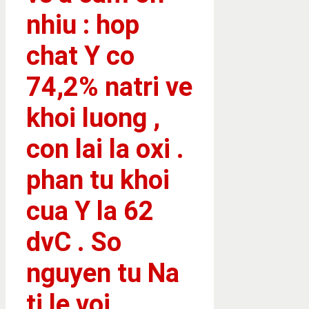
nhiu : hop
chat Y co
74,2% natri ve
khoi luong ,
con lai la oxi .
phan tu khoi
cua Y la 62
dvC . So
nguyen tu Na
ti le voi