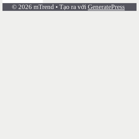
© 2026 mTrend
• Tạo ra với
GeneratePress