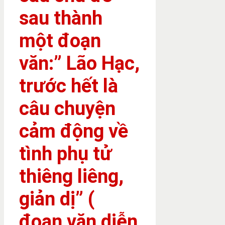
sau thành
một đoạn
văn:” Lão Hạc,
trước hết là
câu chuyện
cảm động về
tình phụ tử
thiêng liêng,
giản dị” (
đoạn văn diễn