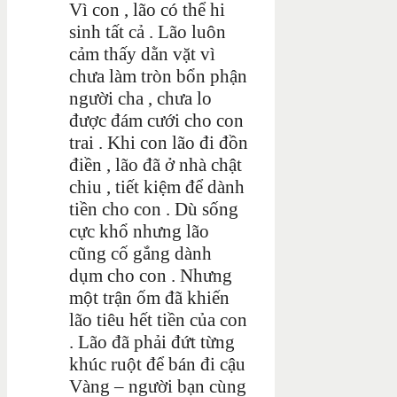
Vì con , lão có thể hi
sinh tất cả . Lão luôn
cảm thấy dằn vặt vì
chưa làm tròn bổn phận
người cha , chưa lo
được đám cưới cho con
trai . Khi con lão đi đồn
điền , lão đã ở nhà chật
chiu , tiết kiệm để dành
tiền cho con . Dù sống
cực khổ nhưng lão
cũng cố gắng dành
dụm cho con . Nhưng
một trận ốm đã khiến
lão tiêu hết tiền của con
. Lão đã phải đứt từng
khúc ruột để bán đi cậu
Vàng – người bạn cùng