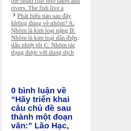
the small fish into lakes and
rivers. The fish live a
Phát biểu nào sau đây
không đúng về nhôm? A:
Nhôm là kim loại nặng B:
Nhôm là kim loại dẫn điện,
dẫn nhiệt tốt C: Nhôm tác
dụng được với dung dịch
0 bình luận về
“Hãy triển khai
câu chủ đề sau
thành một đoạn
văn:” Lão Hạc,