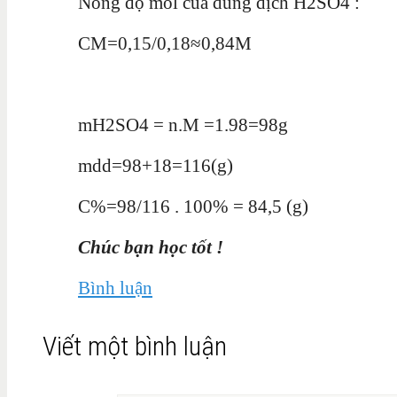
Nồng độ mol của dung dịch H2SO4 :
CM=0,15/0,18≈0,84M
mH2SO4 = n.M =1.98=98g
mdd=98+18=116(g)
C%=98/116 . 100% = 84,5 (g)
Chúc bạn học tốt !
Bình luận
Viết một bình luận