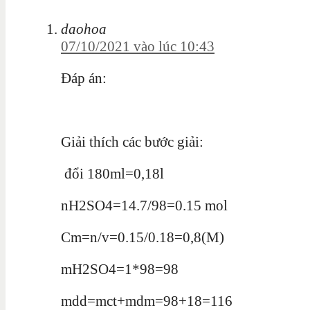
daohoa
07/10/2021 vào lúc 10:43
Đáp án:
Giải thích các bước giải:
đổi 180ml=0,18l
nH2SO4=14.7/98=0.15 mol
Cm=n/v=0.15/0.18=0,8(M)
mH2SO4=1*98=98
m
d
d
=
m
c
t
+
m
d
m
=98
+18
=116