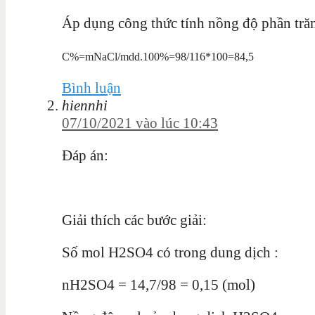
Áp dụng công thức tính nồng độ phần trăm
C
%
=
m
N
a
C
l/
m
d
d
.100
%
=98/116*100=84,5
Bình luận
hiennhi
07/10/2021 vào lúc 10:43
Đáp án:
Giải thích các bước giải:
Số mol H2SO4 có trong dung dịch :
nH2SO4 = 14,7/98 = 0,15 (mol)