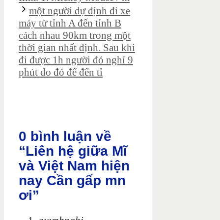
một người dự định đi xe
máy từ tỉnh A đến tỉnh B
cách nhau 90km trong một
thời gian nhất định. Sau khi
đi được 1h người đó nghỉ 9
phút do đó để đến tỉ
0 bình luận về
“Liên hệ giữa Mĩ
và Việt Nam hiện
nay Cần gấp mn
ơi”