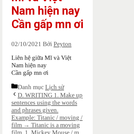
Nam hiện nay
Cần gấp mn ơi
02/10/2021
Bởi
Peyton
Liên hệ giữa Mĩ và Việt
Nam hiện nay
Cần gấp mn ơi
Danh mục
Lịch sử
D. WRITING 1. Make up
sentences using the words
and phrases given.
Example: Titanic / moving /
film → Titanic is a moving
film. 1. Mickey Mouse / m