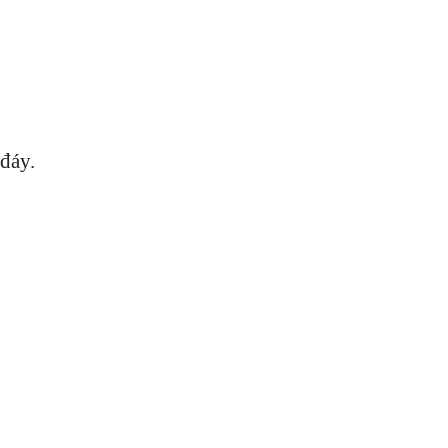
 đáy.
: