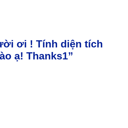
ời ơi ! Tính diện tích
nào ạ! Thanks1”