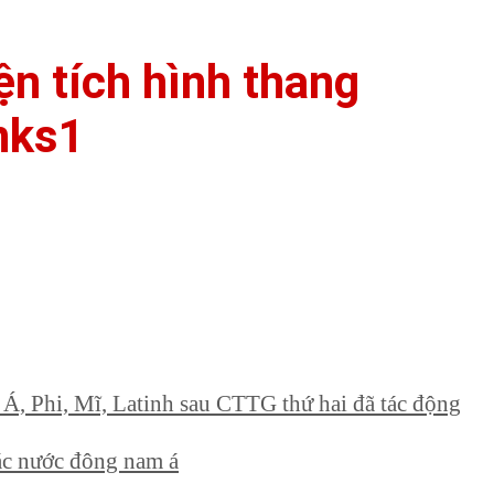
ện tích hình thang
nks1
ở Á, Phi, Mĩ, Latinh sau CTTG thứ hai đã tác động
các nước đông nam á