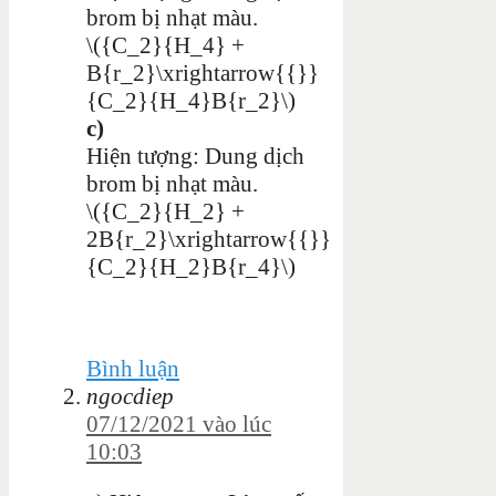
brom bị nhạt màu.
\({C_2}{H_4} +
B{r_2}\xrightarrow{{}}
{C_2}{H_4}B{r_2}\)
c)
Hiện tượng: Dung dịch
brom bị nhạt màu.
\({C_2}{H_2} +
2B{r_2}\xrightarrow{{}}
{C_2}{H_2}B{r_4}\)
Bình luận
ngocdiep
07/12/2021 vào lúc
10:03