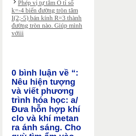
Phép vị tự tâm O tỉ số
k=-4 biến đường tròn tâm
I(2;-5) bán kính R=3 thành
đường tròn nào. Giúp mình
vớiii
0 bình luận về “:
Nêu hiện tượng
và viết phương
trình hóa học: a/
Đưa hỗn hợp khí
clo và khí metan
ra ánh sáng. Cho