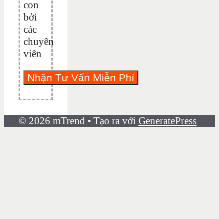
con
bởi
các
chuyên
viên
© 2026 mTrend
• Tạo ra với
GeneratePress