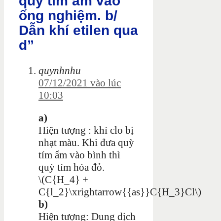
quỳ tìm ẩm vào
ống nghiệm. b/
Dẫn khí etilen qua
d”
quynhnhu
07/12/2021 vào lúc
10:03
a)
Hiện tượng : khí clo bị
nhạt màu. Khi đưa quỳ
tím ẩm vào bình thì
quỳ tím hóa đỏ.
\(C{H_4} +
C{l_2}\xrightarrow{{as}}C{H_3}Cl\)
b)
Hiện tượng: Dung dịch