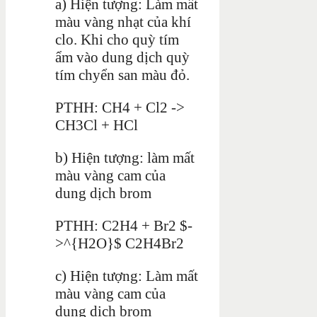
a) Hiện tượng: Làm mất
màu vàng nhạt của khí
clo. Khi cho quỳ tím
ẩm vào dung dịch quỳ
tím chyển san màu đỏ.
PTHH: CH4 + Cl2 ->
CH3Cl + HCl
b) Hiện tượng: làm mất
màu vàng cam của
dung dịch brom
PTHH: C2H4 + Br2 $-
>^{H2O}$ C2H4Br2
c) Hiện tượng: Làm mất
màu vàng cam của
dung dịch brom