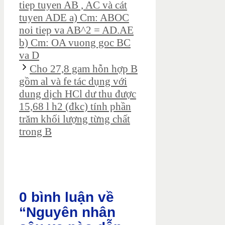
tiep tuyen AB , AC và cát
tuyen ADE a) Cm: ABOC
noi tiep va AB^2 = AD.AE
b) Cm: OA vuong goc BC
va D
Cho 27,8 gam hỗn hợp B
gồm al và fe tác dụng với
dung dịch HCl dư thu được
15,68 l h2 (đkc) tính phần
trăm khối lượng từng chất
trong B
0 bình luận về
“Nguyên nhân