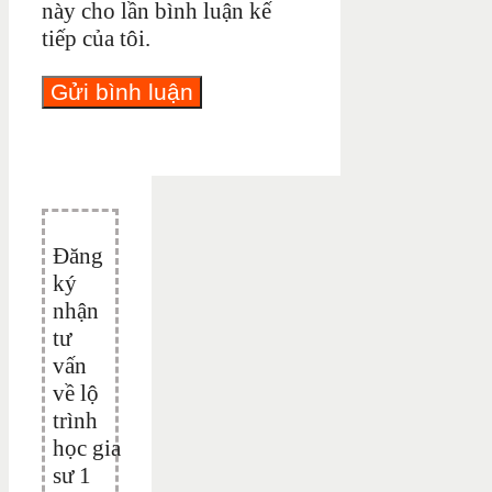
này cho lần bình luận kế
tiếp của tôi.
Đăng
ký
nhận
tư
vấn
về lộ
trình
học gia
sư 1