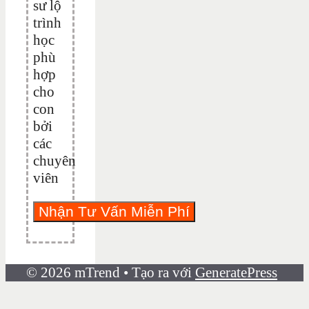
sư lộ
trình
học
phù
hợp
cho
con
bởi
các
chuyên
viên
© 2026 mTrend
• Tạo ra với
GeneratePress