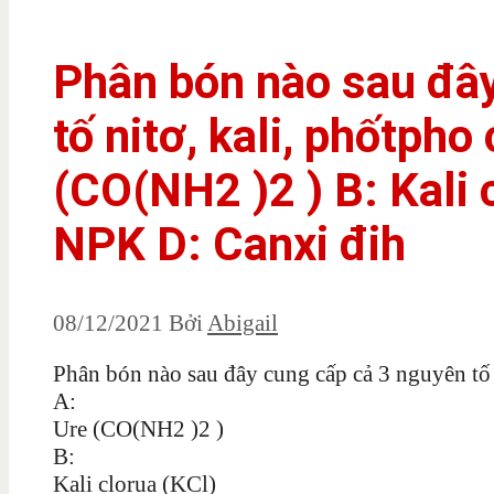
Phân bón nào sau đây
tố nitơ, kali, phốtpho
(CO(NH2 )2 ) B: Kali 
NPK D: Canxi đih
08/12/2021
Bởi
Abigail
Phân bón nào sau đây cung cấp cả 3 nguyên tố n
A:
Ure (CO(NH2 )2 )
B:
Kali clorua (KCl)