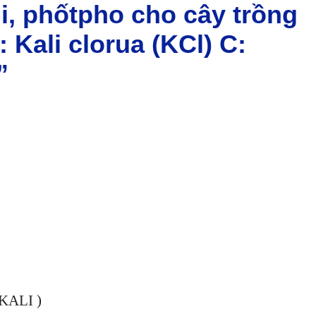
li, phốtpho cho cây trồng
 Kali clorua (KCl) C:
”
KALI )