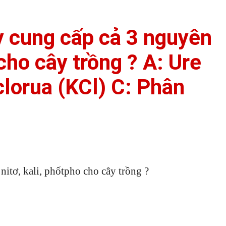
 cung cấp cả 3 nguyên
 cho cây trồng ? A: Ure
clorua (KCl) C: Phân
itơ, kali, phốtpho cho cây trồng ?