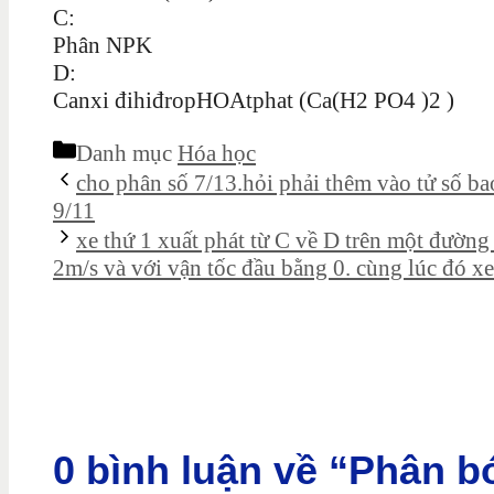
C:
Phân NPK
D:
Canxi đihiđropHOAtphat (Ca(H2 PO4 )2 )
Danh mục
Hóa học
cho phân số 7/13.hỏi phải thêm vào tử số b
9/11
xe thứ 1 xuất phát từ C về D trên một đường
2m/s và với vận tốc đầu bằng 0. cùng lúc đó xe
0 bình luận về “Phân b