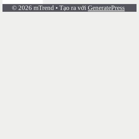
© 2026 mTrend
• Tạo ra với
GeneratePress