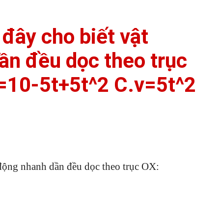
đây cho biết vật
ần đều dọc theo trục
=10-5t+5t^2 C.v=5t^2
 động nhanh dần đều dọc theo trục OX: