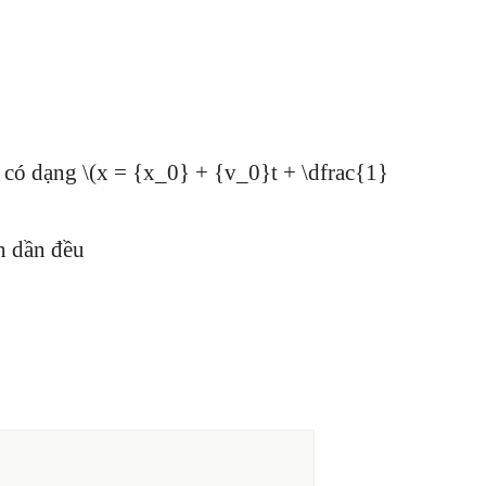
có dạng \(x = {x_0} + {v_0}t + \dfrac{1}
h dần đều