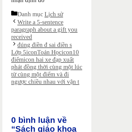
nhận định đó
Danh mục
Lịch sử
Write a 5-sentence
paragraph about a gift you
received
đúng điền đ sai điền s
Lớp 5iconToán Họcicon10
điểmicon hai xe đạp xuất
phát đồng thời cùng một lúc
từ cùng một điểm và đi
ngược chiều nhau với vận t
0 bình luận về
“Sách giáo khoa