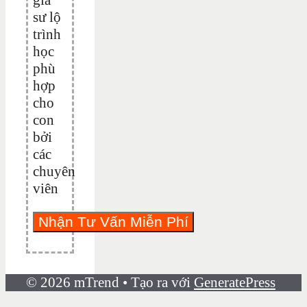
sư lộ
trình
học
phù
hợp
cho
con
bởi
các
chuyên
viên
© 2026 mTrend
• Tạo ra với
GeneratePress