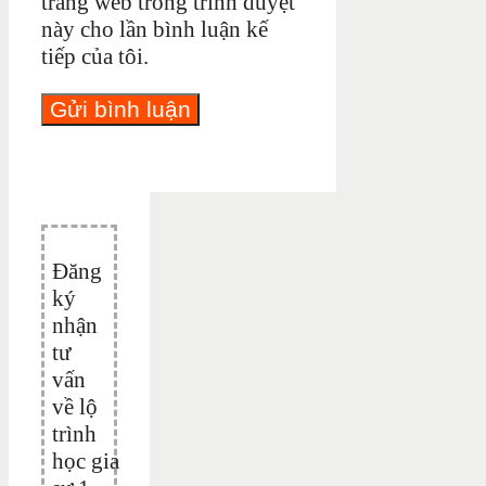
trang web trong trình duyệt
này cho lần bình luận kế
tiếp của tôi.
Đăng
ký
nhận
tư
vấn
về lộ
trình
học gia