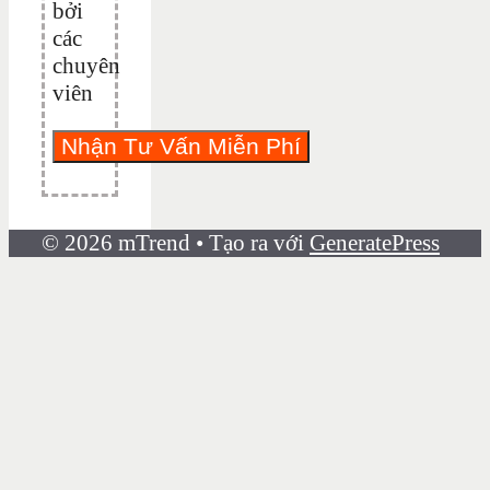
bởi
các
chuyên
viên
© 2026 mTrend
• Tạo ra với
GeneratePress