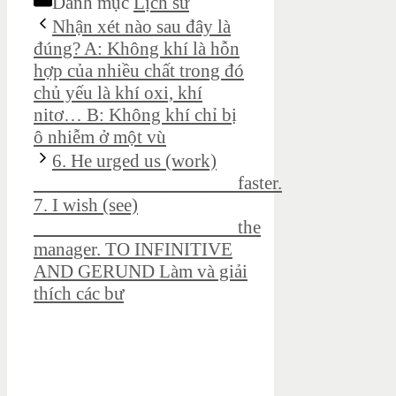
Danh mục
Lịch sử
Nhận xét nào sau đây là
đúng? A: Không khí là hỗn
hợp của nhiều chất trong đó
chủ yếu là khí oxi, khí
nitơ… B: Không khí chỉ bị
ô nhiễm ở một vù
6. He urged us (work)
_____________________faster.
7. I wish (see)
_____________________the
manager. TO INFINITIVE
AND GERUND Làm và giải
thích các bư