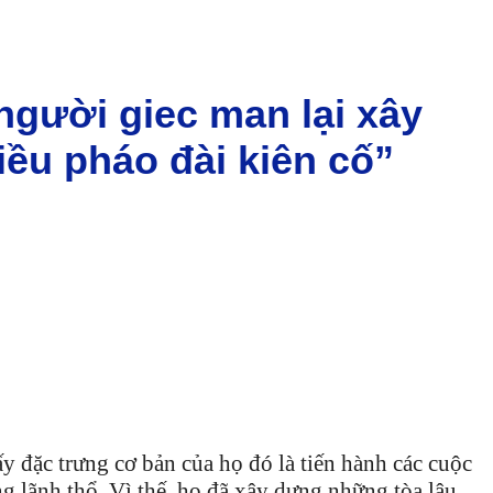
 người giec man lại xây
iều pháo đài kiên cố”
y đặc trưng cơ bản của họ đó là tiến hành các cuộc
g lãnh thổ. Vì thế, họ đã xây dựng những tòa lâu