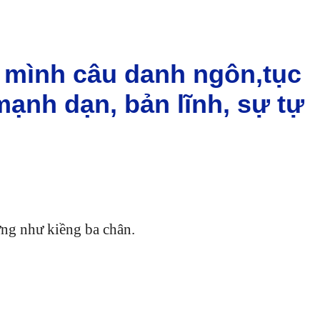
o mình câu danh ngôn,tục
mạnh dạn, bản lĩnh, sự tự
ững như kiềng ba chân.