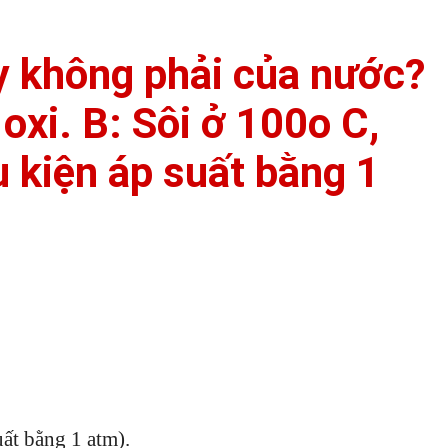
y không phải của nước?
oxi. B: Sôi ở 100o C,
u kiện áp suất bằng 1
uất bằng 1 atm).