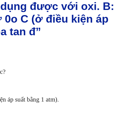
dụng được với oxi. B:
 0o C (ở điều kiện áp
a tan đ”
c?
ện áp suất bằng 1 atm).