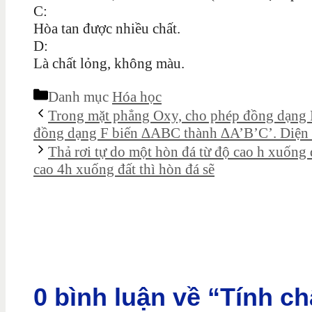
C:
Hòa tan được nhiều chất.
D:
Là chất lỏng, không màu.
Danh mục
Hóa học
Trong mặt phẳng Oxy, cho phép đồng dạng F 
đồng dạng F biến ∆ABC thành ∆A’B’C’. Diện 
Thả rơi tự do một hòn đá từ độ cao h xuống đ
cao 4h xuống đất thì hòn đá sẽ
0 bình luận về “Tính c