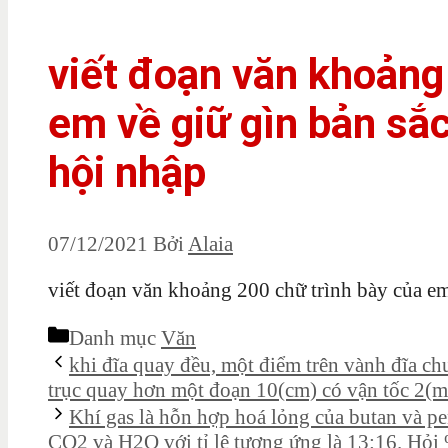
viết đoạn văn khoảng
em về giữ gìn bản sắc
hội nhập
07/12/2021
Bởi
Alaia
viết đoạn văn khoảng 200 chữ trình bày của em 
Danh mục
Văn
khi đĩa quay đều, một điểm trên vành đĩa c
trục quay hơn một đoạn 10(cm) có vận tốc 2(m/
Khí gas là hỗn hợp hoá lỏng của butan và pe
CO2 và H2O với tỉ lệ tương ứng là 13:16. Hỏi