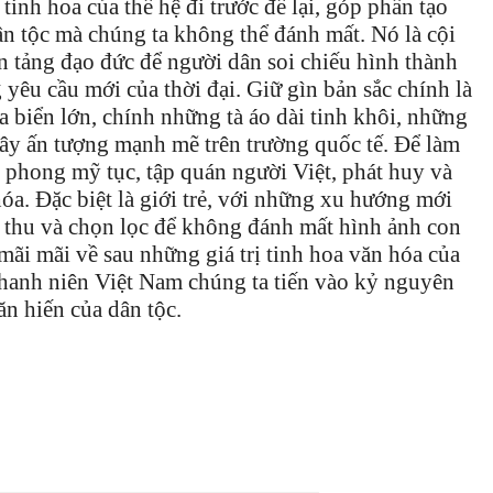
tinh hoa của thế hệ đi trước để lại, góp phần tạo
dân tộc mà chúng ta không thể đánh mất. Nó là cội
ền tảng đạo đức để người dân soi chiếu hình thành
 yêu cầu mới của thời đại. Giữ gìn bản sắc chính là
a biển lớn, chính những tà áo dài tinh khôi, những
gây ấn tượng mạnh mẽ trên trường quốc tế. Để làm
 phong mỹ tục, tập quán người Việt, phát huy và
óa. Đặc biệt là giới trẻ, với những xu hướng mới
p thu và chọn lọc để không đánh mất hình ảnh con
ãi mãi về sau những giá trị tinh hoa văn hóa của
 thanh niên Việt Nam chúng ta tiến vào kỷ nguyên
n hiến của dân tộc.