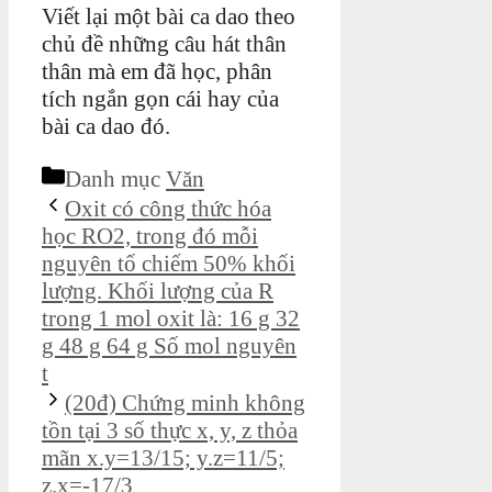
Viết lại một bài ca dao theo
chủ đề những câu hát thân
thân mà em đã học, phân
tích ngắn gọn cái hay của
bài ca dao đó.
Danh mục
Văn
Oxit có công thức hóa
học RO2, trong đó mỗi
nguyên tố chiếm 50% khối
lượng. Khối lượng của R
trong 1 mol oxit là: 16 g 32
g 48 g 64 g Số mol nguyên
t
(20đ) Chứng minh không
tồn tại 3 số thực x, y, z thỏa
mãn x.y=13/15; y.z=11/5;
z.x=-17/3