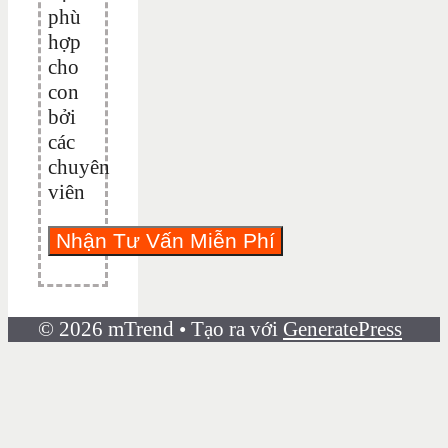
phù
hợp
cho
con
bởi
các
chuyên
viên
© 2026 mTrend
• Tạo ra với
GeneratePress