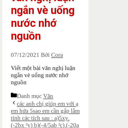
ngắn vè uống
nước nhớ
nguồn
07/12/2021
Bởi
Cora
Viết một bài văn nghị luận
ngắn vè uống nước nhớ
nguồn
Danh mục
Văn
các anh chị giúp em với ạ
em hứa 5sao em cần gấp lắm
tính các tích sau : a)5xy.
(-2bx ²y) b)(-4/5ab ²c).(-20a