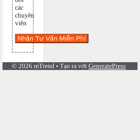
các
chuyên
viên
© 2026 mTrend
• Tạo ra với
GeneratePress