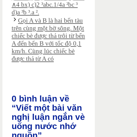
∧4 bx) c)2 ³abc.1/4a ²bc ³
d)a ³b ³.a ².
Gọi A và B là hai bến tàu
trên cùng một bờ sông. Một
chiếc bè được thả trôi từ bến
A đến bến B với tốc độ 0,1
km/h. Cùng lúc chiếc bè
được thả từ A có
0 bình luận về
“Viết một bài văn
nghị luận ngắn vè
uống nước nhớ
nguồn”