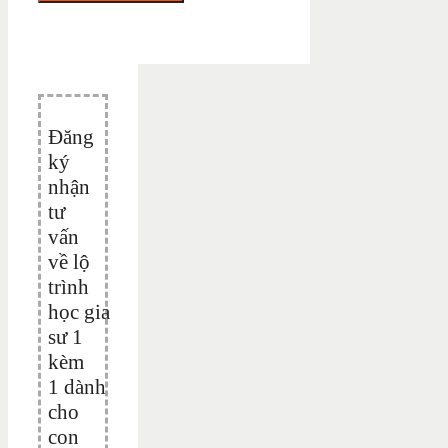
Đăng
ký
nhận
tư
vấn
về lộ
trình
học gia
sư 1
kèm
1 dành
cho
con