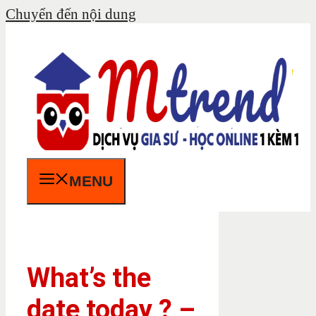
Chuyển đến nội dung
MENU
What’s the
date today ? –