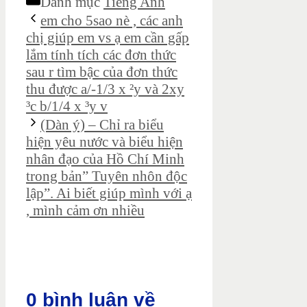
Danh mục
Tiếng Anh
em cho 5sao nè , các anh
chị giúp em vs ạ em cần gấp
lắm tính tích các đơn thức
sau r tìm bậc của đơn thức
thu được a/-1/3 x ²y và 2xy
³c b/1/4 x ³y v
(Dàn ý) – Chỉ ra biểu
hiện yêu nước và biểu hiện
nhân đạo của Hồ Chí Minh
trong bản” Tuyên nhôn độc
lập”. Ai biết giúp mình với ạ
, mình cảm ơn nhiều
0 bình luận về