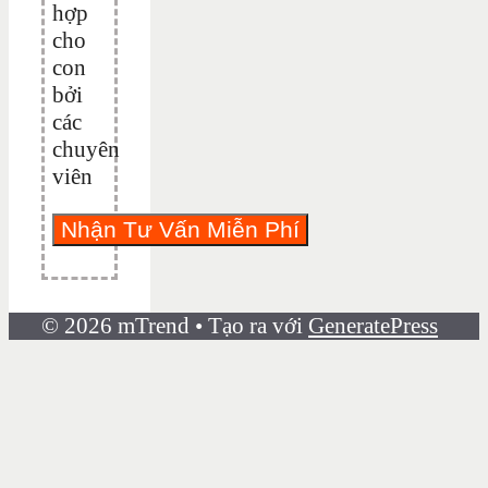
hợp
cho
con
bởi
các
chuyên
viên
© 2026 mTrend
• Tạo ra với
GeneratePress