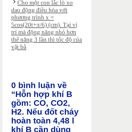
Cho một con lắc lò xo
dao động điều hòa với
phương trình x =
5cos(20t+π/6) (cm). Tại vị
trí mà động năng nhỏ hơn
thế năng 3 lần thì tốc độ của
vật bằ
0 bình luận về
“Hỗn hợp khí B
gồm: CO, CO2,
H2. Nếu đốt cháy
hoàn toàn 4,48 l
khí B cần dùng