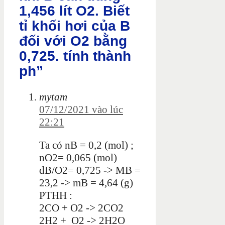
1,456 lít O2. Biết
tỉ khối hơi của B
đối với O2 bằng
0,725. tính thành
ph”
mytam
07/12/2021 vào lúc
22:21
Ta có nB = 0,2 (mol) ;
nO2= 0,065 (mol)
dB/O2= 0,725 -> MB =
23,2 -> mB = 4,64 (g)
PTHH :
2CO + O2 -> 2CO2
2H2 + O2 -> 2H2O