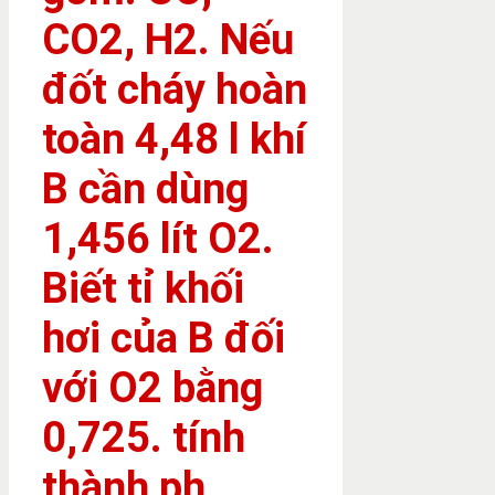
CO2, H2. Nếu
đốt cháy hoàn
toàn 4,48 l khí
B cần dùng
1,456 lít O2.
Biết tỉ khối
hơi của B đối
với O2 bằng
0,725. tính
thành ph