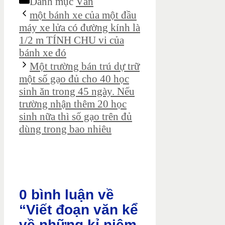
Danh mục
Văn
một bánh xe của một đầu
máy xe lửa có đường kính là
1/2 m TÍNH CHU vi của
bánh xe đó
Một trường bán trú dự trữ
một số gạo đủ cho 40 học
sinh ăn trong 45 ngày. Nếu
trường nhận thêm 20 học
sinh nữa thì số gạo trên đủ
dùng trong bao nhiêu
0 bình luận về
“Viết đoạn văn kể
về những kỉ niệm