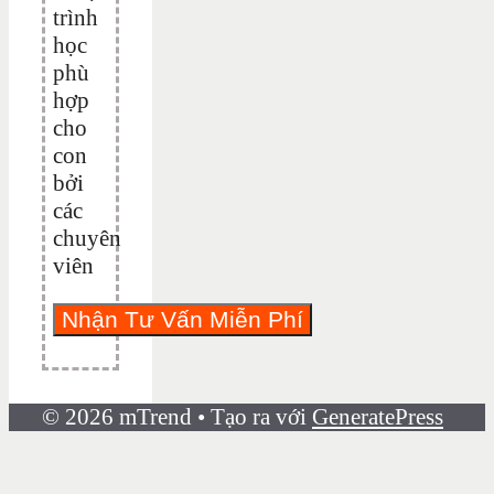
trình
học
phù
hợp
cho
con
bởi
các
chuyên
viên
© 2026 mTrend
• Tạo ra với
GeneratePress