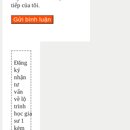
tiếp của tôi.
Đăng
ký
nhận
tư
vấn
về lộ
trình
học gia
sư 1
kèm